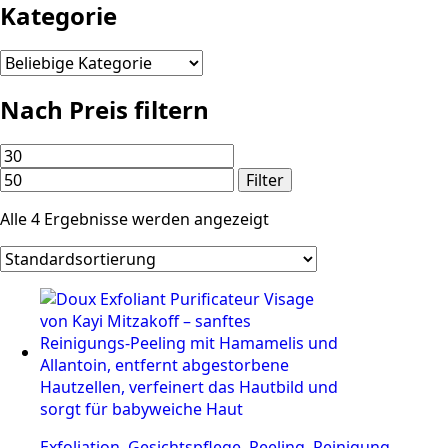
Kategorie
Nach Preis filtern
Min.
Max.
Preis
Preis
Filter
Alle 4 Ergebnisse werden angezeigt
Exfoliation, Gesichtspflege, Peeling, Reinigung,