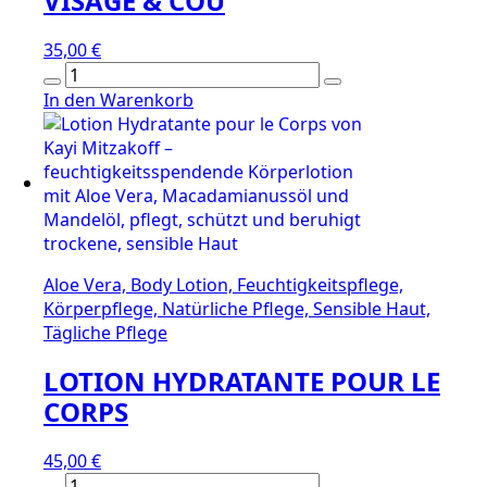
VISAGE & COU
35,00
€
LAIT
DÉMAQUILLANT
In den Warenkorb
CONFORT
VISAGE
&
COU
Menge
Aloe Vera, Body Lotion, Feuchtigkeitspflege,
Körperpflege, Natürliche Pflege, Sensible Haut,
Tägliche Pflege
LOTION HYDRATANTE POUR LE
CORPS
45,00
€
LOTION