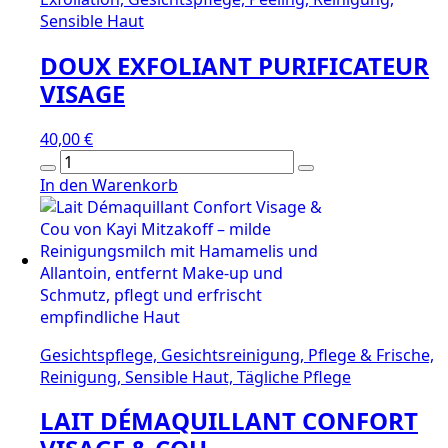
Sensible Haut
DOUX EXFOLIANT PURIFICATEUR
VISAGE
40,00
€
DOUX
EXFOLIANT
In den Warenkorb
PURIFICATEUR
VISAGE
Menge
Gesichtspflege, Gesichtsreinigung, Pflege & Frische,
Reinigung, Sensible Haut, Tägliche Pflege
LAIT DÉMAQUILLANT CONFORT