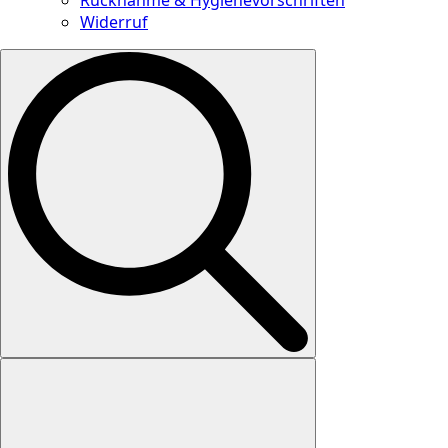
Widerruf
Search
for: