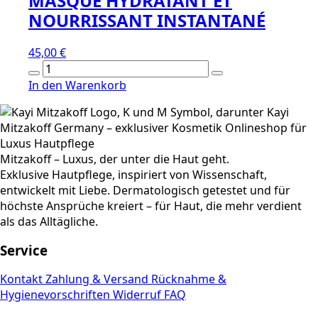
MASQUE HYDRATANT ET
NOURRISSANT INSTANTANÉ
45,00
€
MASQUE
HYDRATANT
In den Warenkorb
ET
NOURRISSANT
INSTANTANÉ
Menge
Mitzakoff – Luxus, der unter die Haut geht.
Exklusive Hautpflege, inspiriert von Wissenschaft,
entwickelt mit Liebe. Dermatologisch getestet und für
höchste Ansprüche kreiert – für Haut, die mehr verdient
als das Alltägliche.
Service
Kontakt
Zahlung & Versand
Rücknahme &
Hygienevorschriften
Widerruf
FAQ