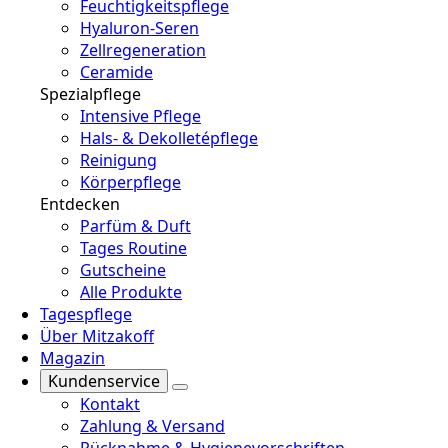
Feuchtigkeitspflege
Hyaluron-Seren
Zellregeneration
Ceramide
Spezialpflege
Intensive Pflege
Hals- & Dekolletépflege
Reinigung
Körperpflege
Entdecken
Parfüm & Duft
Tages Routine
Gutscheine
Alle Produkte
Tagespflege
Über Mitzakoff
Magazin
Kundenservice
Kontakt
Zahlung & Versand
Rücknahme & Hygienevorschriften