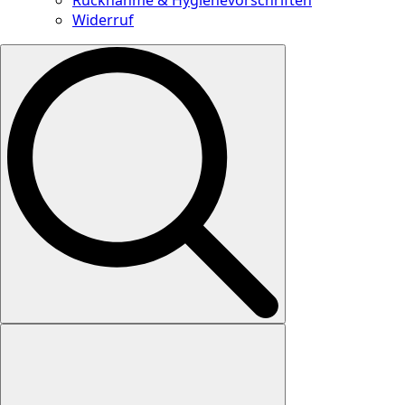
Widerruf
Search
for: