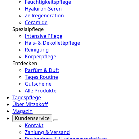
Feuchtigkeitspflege
Hyaluron-Seren
Zellregeneration
Ceramide
Spezialpflege
Intensive Pflege
Hals- & Dekolletépflege
Reinigung
Körperpflege
Entdecken
Parfüm & Duft
Tages Routine
Gutscheine
Alle Produkte
Tagespflege
Über Mitzakoff
Magazin
Kundenservice
Kontakt
Zahlung & Versand
Rücknahme & Hygienevorschriften