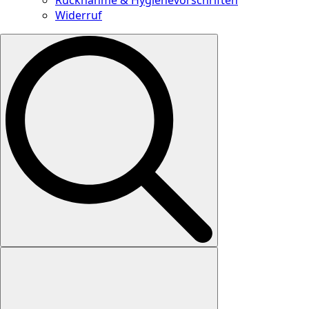
Widerruf
Search
for: