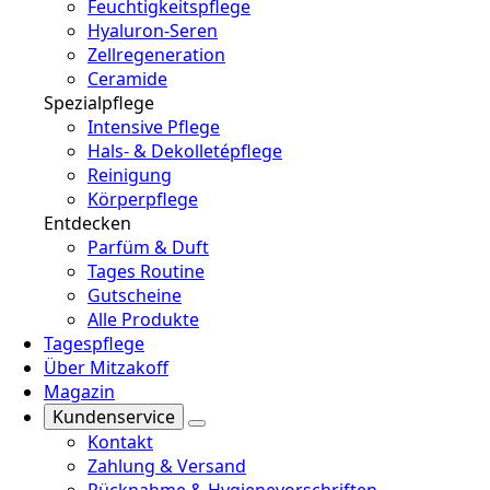
Feuchtigkeitspflege
Hyaluron-Seren
Zellregeneration
Ceramide
Spezialpflege
Intensive Pflege
Hals- & Dekolletépflege
Reinigung
Körperpflege
Entdecken
Parfüm & Duft
Tages Routine
Gutscheine
Alle Produkte
Tagespflege
Über Mitzakoff
Magazin
Kundenservice
Kontakt
Zahlung & Versand
Rücknahme & Hygienevorschriften