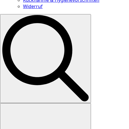
Widerruf
Search
for: