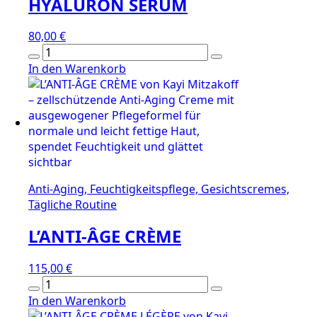
HYALURON SERUM
80,00
€
HYALURON
SERUM
In den Warenkorb
Menge
Anti-Aging, Feuchtigkeitspflege, Gesichtscremes,
Tägliche Routine
L’ANTI-ÂGE CRÈME
115,00
€
L’ANTI-
ÂGE
In den Warenkorb
CRÈME