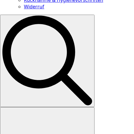
Widerruf
Search
for: