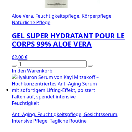
Aloe Vera, Feuchtigkeitspflege, Körperpflege,
Natürliche Pflege
GEL SUPER HYDRATANT POUR LE
CORPS 99% ALOE VERA
62,00
€
GEL
SUPER
In den Warenkorb
HYDRATANT
POUR
LE
CORPS
99%
ALOE
Anti-Aging, Feuchtigkeitspflege, Gesichtsserum,
VERA
Intensive Pflege, Tägliche Routine
Menge