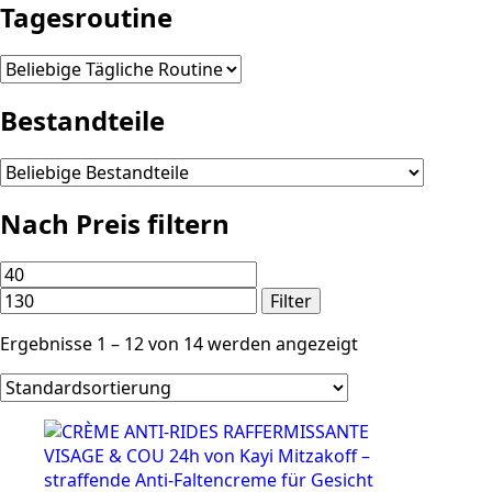
Tagesroutine
Bestandteile
Nach Preis filtern
Min.
Max.
Preis
Preis
Filter
Ergebnisse 1 – 12 von 14 werden angezeigt