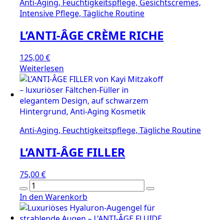
Anti-Aging, Feuchtigkeitspflege, Gesichtscremes,
Intensive Pflege, Tägliche Routine
L’ANTI-ÂGE CRÈME RICHE
125,00
€
Weiterlesen
Anti-Aging, Feuchtigkeitspflege, Tägliche Routine
L’ANTI-ÂGE FILLER
75,00
€
L’ANTI-
ÂGE
In den Warenkorb
FILLER
Menge