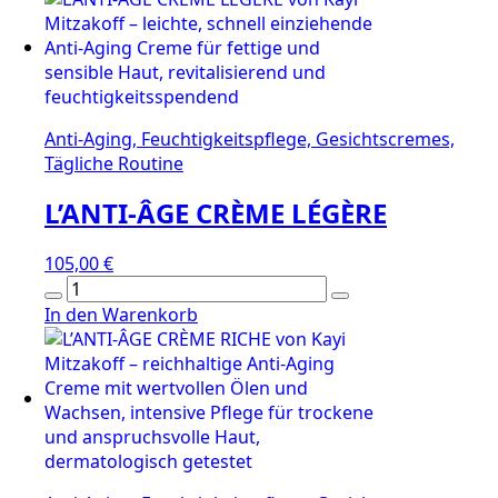
Menge
Anti-Aging, Feuchtigkeitspflege, Gesichtscremes,
Tägliche Routine
L’ANTI-ÂGE CRÈME LÉGÈRE
105,00
€
L’ANTI-
ÂGE
In den Warenkorb
CRÈME
LÉGÈRE
Menge