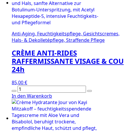
Anti-Aging, Feuchtigkeitspflege, Gesichtscremes,
Hals- & Dekolletépflege, Straffende Pflege
CRÈME ANTI-RIDES
RAFFERMISSANTE VISAGE & COU
24h
85,00
€
CRÈME
ANTI-
In den Warenkorb
RIDES
RAFFERMISSANTE
VISAGE
&
COU