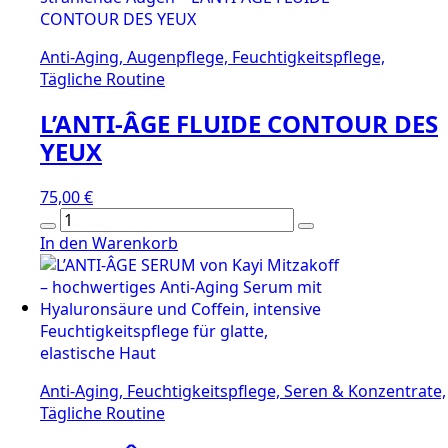
Anti-Aging, Augenpflege, Feuchtigkeitspflege,
Tägliche Routine
L’ANTI-ÂGE FLUIDE CONTOUR DES
YEUX
75,00
€
L’ANTI-
ÂGE
In den Warenkorb
FLUIDE
CONTOUR
DES
YEUX
Menge
Anti-Aging, Feuchtigkeitspflege, Seren & Konzentrate,
Tägliche Routine