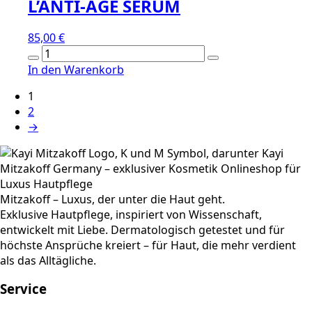
L’ANTI-ÂGE SERUM
85,00
€
L’ANTI-
ÂGE
In den Warenkorb
SERUM
1
Menge
2
→
Mitzakoff – Luxus, der unter die Haut geht.
Exklusive Hautpflege, inspiriert von Wissenschaft,
entwickelt mit Liebe. Dermatologisch getestet und für
höchste Ansprüche kreiert – für Haut, die mehr verdient
als das Alltägliche.
Service