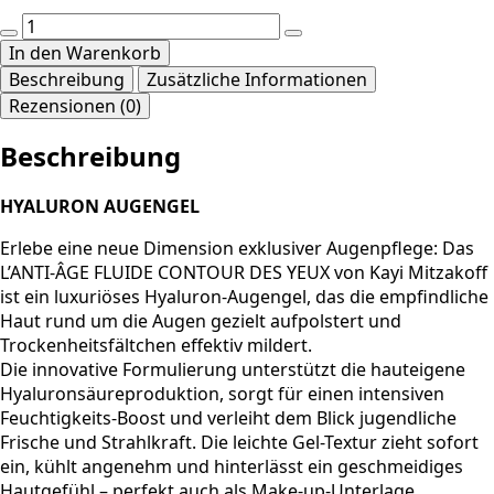
L’ANTI-
ÂGE
In den Warenkorb
FLUIDE
Beschreibung
Zusätzliche Informationen
CONTOUR
Rezensionen (0)
DES
YEUX
Beschreibung
Menge
HYALURON AUGENGEL
Erlebe eine neue Dimension exklusiver Augenpflege: Das
L’ANTI-ÂGE FLUIDE CONTOUR DES YEUX von Kayi Mitzakoff
ist ein luxuriöses Hyaluron-Augengel, das die empfindliche
Haut rund um die Augen gezielt aufpolstert und
Trockenheitsfältchen effektiv mildert.
Die innovative Formulierung unterstützt die hauteigene
Hyaluronsäureproduktion, sorgt für einen intensiven
Feuchtigkeits-Boost und verleiht dem Blick jugendliche
Frische und Strahlkraft. Die leichte Gel-Textur zieht sofort
ein, kühlt angenehm und hinterlässt ein geschmeidiges
Hautgefühl – perfekt auch als Make-up-Unterlage