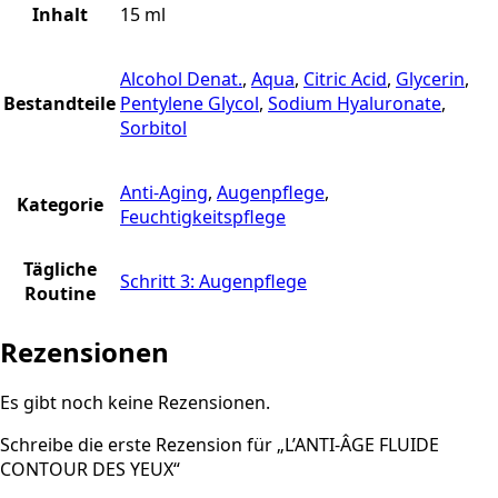
Inhalt
15 ml
Alcohol Denat.
,
Aqua
,
Citric Acid
,
Glycerin
,
Bestandteile
Pentylene Glycol
,
Sodium Hyaluronate
,
Sorbitol
Anti-Aging
,
Augenpflege
,
Kategorie
Feuchtigkeitspflege
Tägliche
Schritt 3: Augenpflege
Routine
Rezensionen
Es gibt noch keine Rezensionen.
Schreibe die erste Rezension für „L’ANTI-ÂGE FLUIDE
CONTOUR DES YEUX“