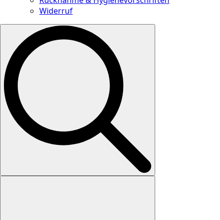
Widerruf
Search
for: